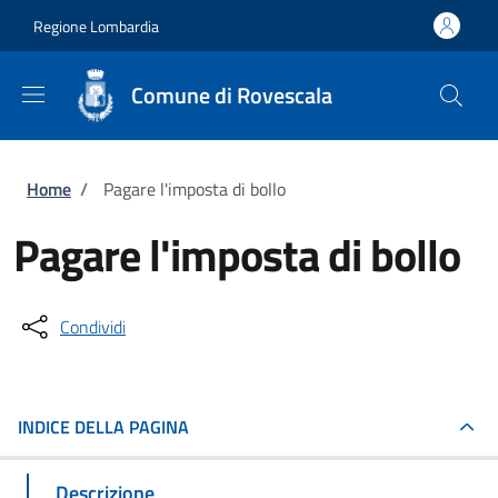
Salta al contenuto principale
Skip to footer content
Regione Lombardia
Comune di Rovescala
Briciole di pane
Home
/
Pagare l'imposta di bollo
Pagare l'imposta di bollo
Condividi
INDICE DELLA PAGINA
Descrizione