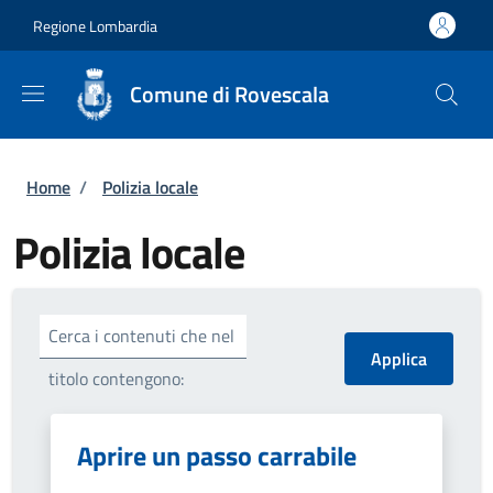
Salta al contenuto principale
Skip to footer content
Regione Lombardia
Comune di Rovescala
Briciole di pane
Home
/
Polizia locale
Polizia locale
Cerca i contenuti che nel
titolo contengono:
Aprire un passo carrabile