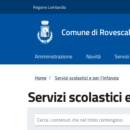
Salta al contenuto principale
Skip to footer content
Regione Lombardia
Comune di Rovesca
Amministrazione
Novità
Servizi
Briciole di pane
Home
/
Servizi scolastici e per l'infanzia
Servizi scolastici 
Cerca i contenuti che nel titolo contengono: