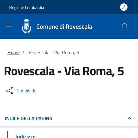
Salta al contenuto principale
Skip to footer content
Regione Lombardia
Comune di Rovescala
Briciole di pane
Home
/
Rovescala - Via Roma, 5
Rovescala - Via Roma, 5
Condividi
INDICE DELLA PAGINA
Indirizzo