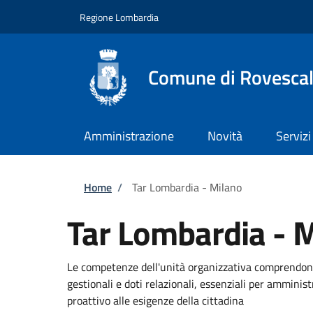
Salta al contenuto principale
Skip to footer content
Regione Lombardia
Comune di Rovesca
Amministrazione
Novità
Servizi
Briciole di pane
Home
/
Tar Lombardia - Milano
Tar Lombardia - 
Le competenze dell'unità organizzativa comprendono
gestionali e doti relazionali, essenziali per amminis
proattivo alle esigenze della cittadina