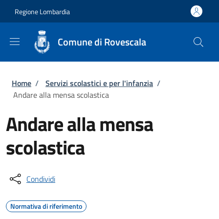
Salta al contenuto principale
Skip to footer content
Regione Lombardia
Comune di Rovescala
Briciole di pane
Home
/
Servizi scolastici e per l'infanzia
/
Andare alla mensa scolastica
Andare alla mensa
scolastica
Condividi
Normativa di riferimento