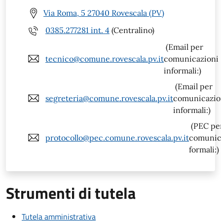
Via Roma, 5 27040 Rovescala (PV)
0385.277281 int. 4
(Centralino)
(Email per
tecnico@comune.rovescala.pv.it
comunicazioni
informali:)
(Email per
segreteria@comune.rovescala.pv.it
comunicazio
informali:)
(PEC pe
protocollo@pec.comune.rovescala.pv.it
comunic
formali:)
Strumenti di tutela
Tutela amministrativa