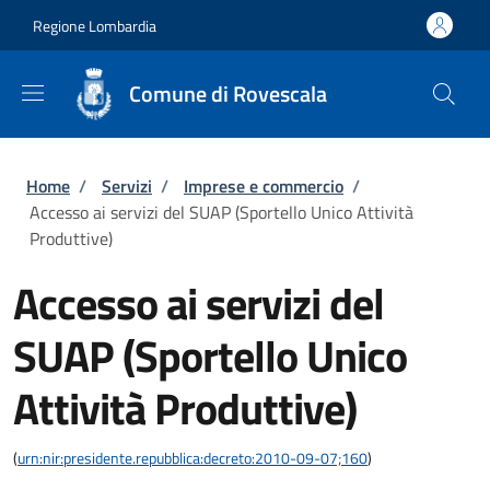
Salta al contenuto principale
Skip to footer content
Regione Lombardia
Comune di Rovescala
Briciole di pane
Home
/
Servizi
/
Imprese e commercio
/
Accesso ai servizi del SUAP (Sportello Unico Attività
Produttive)
Accesso ai servizi del
SUAP (Sportello Unico
Attività Produttive)
(
urn:nir:presidente.repubblica:decreto:2010-09-07;160
)