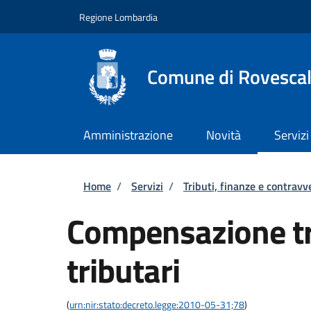
Salta al contenuto principale
Skip to footer content
Regione Lombardia
Comune di Rovesca
Amministrazione
Novità
Servizi
Briciole di pane
Home
/
Servizi
/
Tributi, finanze e contravv
Compensazione tra
tributari
(
urn:nir:stato:decreto.legge:2010-05-31;78
)