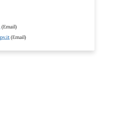
t
(Email)
pv.it
(Email)