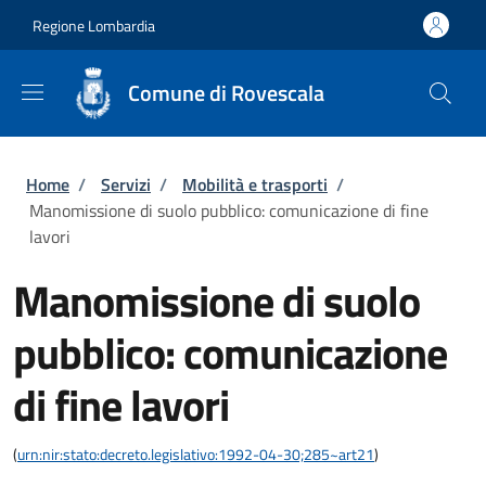
Salta al contenuto principale
Skip to footer content
Regione Lombardia
Comune di Rovescala
Briciole di pane
Home
/
Servizi
/
Mobilità e trasporti
/
Manomissione di suolo pubblico: comunicazione di fine
lavori
Manomissione di suolo
pubblico: comunicazione
di fine lavori
(
urn:nir:stato:decreto.legislativo:1992-04-30;285~art21
)