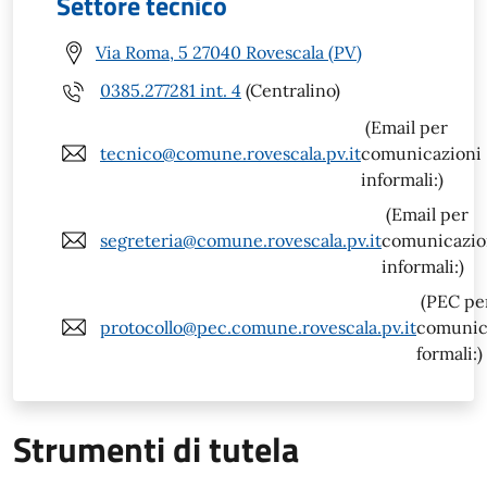
Settore tecnico
Via Roma, 5 27040 Rovescala (PV)
0385.277281 int. 4
(Centralino)
(Email per
tecnico@comune.rovescala.pv.it
comunicazioni
informali:)
(Email per
segreteria@comune.rovescala.pv.it
comunicazio
informali:)
(PEC pe
protocollo@pec.comune.rovescala.pv.it
comunic
formali:)
Strumenti di tutela