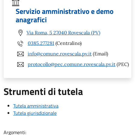
Servizio amministrativo e demo
anagrafici
Via Roma, 5 27040 Rovescala (PV)
0385.277281
(Centralino)
info@comune.rovescala.pv.it
(Email)
protocollo@pec.comune.rovescala.pv.it
(PEC)
Strumenti di tutela
Tutela amministrativa
Tutela giurisdizionale
Argomenti: