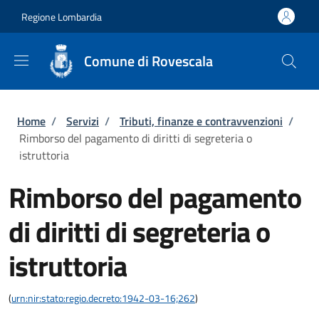
Salta al contenuto principale
Skip to footer content
Regione Lombardia
Comune di Rovescala
Briciole di pane
Home
/
Servizi
/
Tributi, finanze e contravvenzioni
/
Rimborso del pagamento di diritti di segreteria o
istruttoria
Rimborso del pagamento
di diritti di segreteria o
istruttoria
(
urn:nir:stato:regio.decreto:1942-03-16;262
)