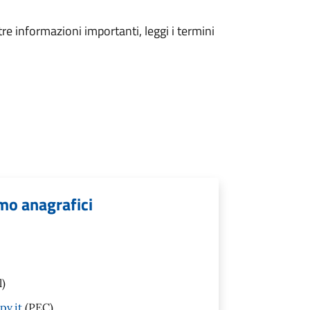
tre informazioni importanti, leggi i termini
mo anagrafici
l)
pv.it
(PEC)