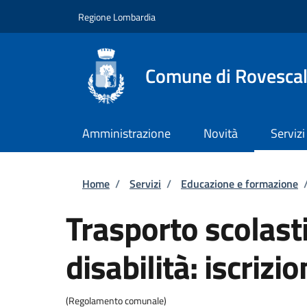
Salta al contenuto principale
Skip to footer content
Regione Lombardia
Comune di Rovesca
Amministrazione
Novità
Servizi
Briciole di pane
Home
/
Servizi
/
Educazione e formazione
Trasporto scolast
disabilità: iscrizio
(Regolamento comunale)