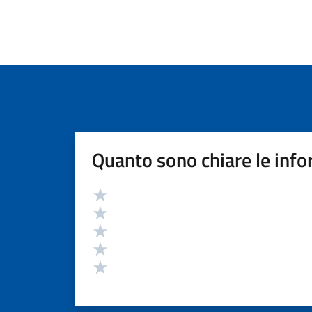
Quanto sono chiare le info
Valutazione
Valuta 5 stelle su 5
Valuta 4 stelle su 5
Valuta 3 stelle su 5
Valuta 2 stelle su 5
Valuta 1 stelle su 5