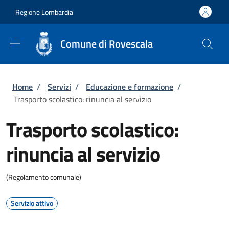
Salta al contenuto principale
Skip to footer content
Regione Lombardia
Comune di Rovescala
Briciole di pane
Home
/
Servizi
/
Educazione e formazione
/
Trasporto scolastico: rinuncia al servizio
Trasporto scolastico:
rinuncia al servizio
(Regolamento comunale)
Servizio attivo