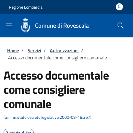
Salta al contenuto principale
Skip to footer content
Regione Lombardia
Comune di Rovescala
Briciole di pane
Home
/
Servizi
/
Autorizzazioni
/
Accesso documentale come consigliere comunale
Accesso documentale
come consigliere
comunale
(
urn:nir:stato:decreto.legislativo:2000-08-18;267
)
Servizio attivo