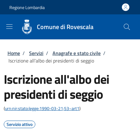
Salta al contenuto principale
Skip to footer content
Regione Lombardia
Comune di Rovescala
Briciole di pane
Home
/
Servizi
/
Anagrafe e stato civile
/
Iscrizione all'albo dei presidenti di seggio
Iscrizione all'albo dei
presidenti di seggio
(
urn:nir:stato:legge:1990-03-21;53~art1
)
Servizio attivo