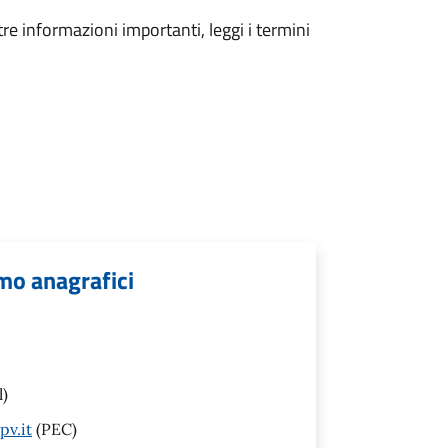
tre informazioni importanti, leggi i termini
mo anagrafici
l)
pv.it
(PEC)