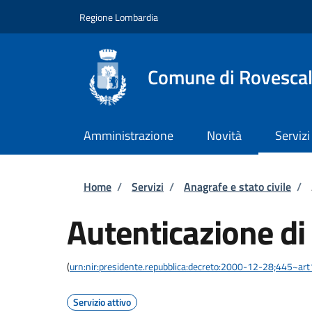
Salta al contenuto principale
Skip to footer content
Regione Lombardia
Comune di Rovesca
Amministrazione
Novità
Servizi
Briciole di pane
Home
/
Servizi
/
Anagrafe e stato civile
/
Autenticazione di
(
urn:nir:presidente.repubblica:decreto:2000-12-28;445~ar
Servizio attivo