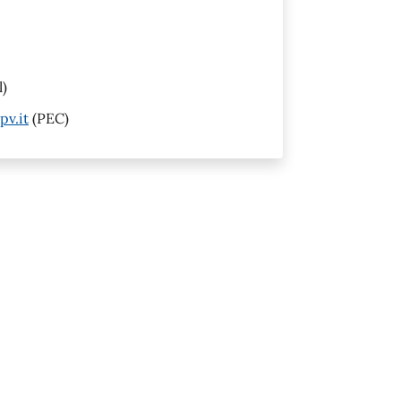
l)
pv.it
(PEC)