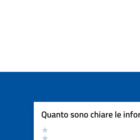
Quanto sono chiare le info
Valutazione
Valuta 5 stelle su 5
Valuta 4 stelle su 5