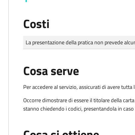
Costi
Tipo di pagamento
Importo
La presentazione della pratica non prevede al
Cosa serve
Per accedere al servizio, assicurati di avere tutt
Occorre dimostrare di essere il titolare della carta 
stanno chiedendo i codici, presentandola in caso d
Cosa si ottiene