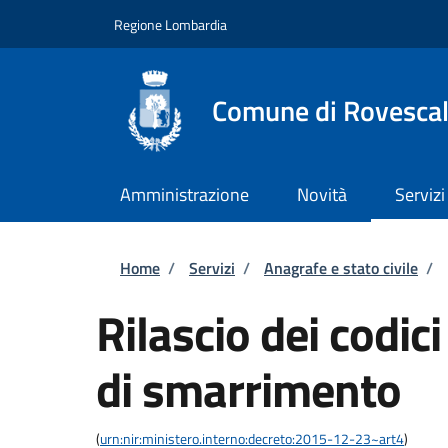
Salta al contenuto principale
Skip to footer content
Regione Lombardia
Comune di Rovesca
Amministrazione
Novità
Servizi
Briciole di pane
Home
/
Servizi
/
Anagrafe e stato civile
/
Rilascio dei codic
di smarrimento
(
urn:nir:ministero.interno:decreto:2015-12-23~art4
)