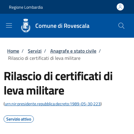
Salta al contenuto principale
Skip to footer content
Regione Lombardia
Comune di Rovescala
Briciole di pane
Home
/
Servizi
/
Anagrafe e stato civile
/
Rilascio di certificati di leva militare
Rilascio di certificati di
leva militare
(
urn:nir:presidente.repubblica:decreto:1989-05-30;223
)
Servizio attivo