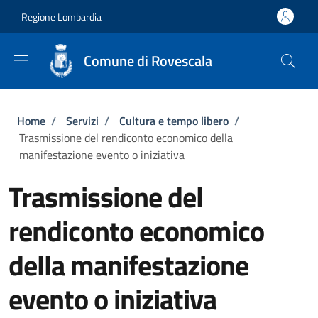
Salta al contenuto principale
Skip to footer content
Regione Lombardia
Comune di Rovescala
Briciole di pane
Home
/
Servizi
/
Cultura e tempo libero
/
Trasmissione del rendiconto economico della
manifestazione evento o iniziativa
Trasmissione del
rendiconto economico
della manifestazione
evento o iniziativa