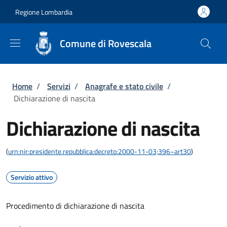
Salta al contenuto principale
Skip to footer content
Regione Lombardia
Comune di Rovescala
Briciole di pane
Home
/
Servizi
/
Anagrafe e stato civile
/
Dichiarazione di nascita
Dichiarazione di nascita
(
urn:nir:presidente.repubblica:decreto:2000-11-03;396~art30
)
Servizio attivo
Procedimento di dichiarazione di nascita