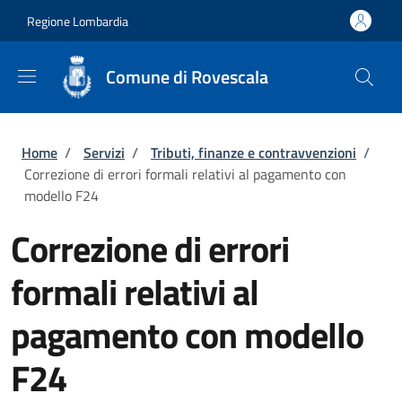
Salta al contenuto principale
Skip to footer content
Regione Lombardia
Comune di Rovescala
Briciole di pane
Home
/
Servizi
/
Tributi, finanze e contravvenzioni
/
Correzione di errori formali relativi al pagamento con
modello F24
Correzione di errori
formali relativi al
pagamento con modello
F24