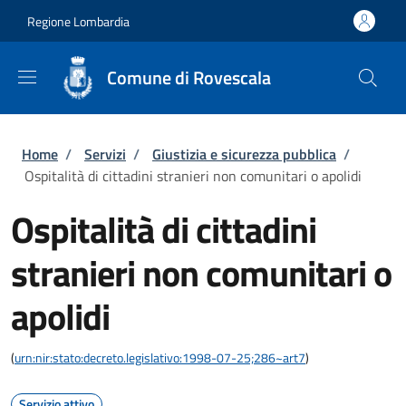
Salta al contenuto principale
Skip to footer content
Regione Lombardia
Comune di Rovescala
Briciole di pane
Home
/
Servizi
/
Giustizia e sicurezza pubblica
/
Ospitalità di cittadini stranieri non comunitari o apolidi
Ospitalità di cittadini
stranieri non comunitari o
apolidi
(
urn:nir:stato:decreto.legislativo:1998-07-25;286~art7
)
Servizio attivo