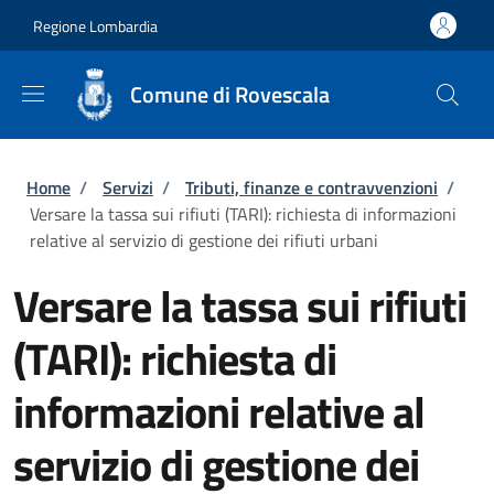
Salta al contenuto principale
Skip to footer content
Regione Lombardia
Comune di Rovescala
Briciole di pane
Home
/
Servizi
/
Tributi, finanze e contravvenzioni
/
Versare la tassa sui rifiuti (TARI): richiesta di informazioni
relative al servizio di gestione dei rifiuti urbani
Versare la tassa sui rifiuti
(TARI): richiesta di
informazioni relative al
servizio di gestione dei