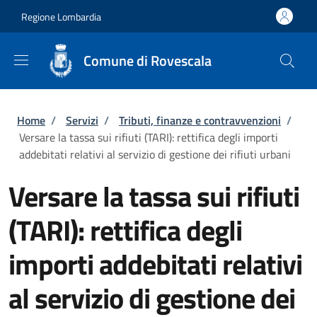
Salta al contenuto principale
Skip to footer content
Regione Lombardia
Comune di Rovescala
Briciole di pane
Home
/
Servizi
/
Tributi, finanze e contravvenzioni
/
Versare la tassa sui rifiuti (TARI): rettifica degli importi
addebitati relativi al servizio di gestione dei rifiuti urbani
Versare la tassa sui rifiuti
(TARI): rettifica degli
importi addebitati relativi
al servizio di gestione dei