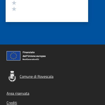
Valuta 2 stelle su 5
Valuta 1 stelle su 5
Comune di Rovescala
Footer menu
Area riservata
Crediti