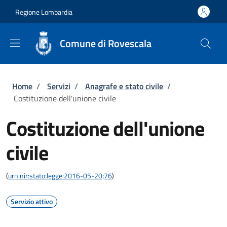
Salta al contenuto principale
Skip to footer content
Regione Lombardia
Comune di Rovescala
Briciole di pane
Home
/
Servizi
/
Anagrafe e stato civile
/
Costituzione dell'unione civile
Costituzione dell'unione
civile
(
urn:nir:stato:legge:2016-05-20;76
)
Servizio attivo