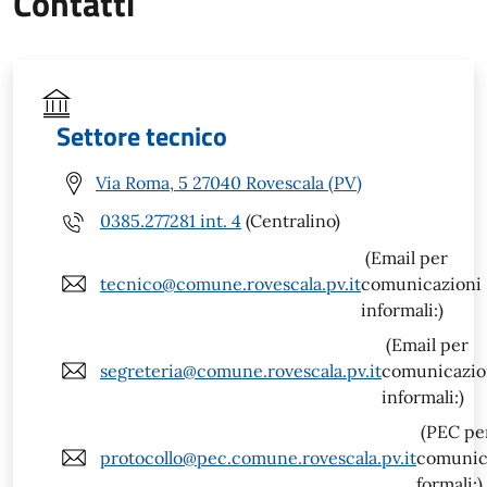
Contatti
Settore tecnico
Via Roma, 5 27040 Rovescala (PV)
0385.277281 int. 4
(Centralino)
(Email per
tecnico@comune.rovescala.pv.it
comunicazioni
informali:)
(Email per
segreteria@comune.rovescala.pv.it
comunicazio
informali:)
(PEC pe
protocollo@pec.comune.rovescala.pv.it
comunic
formali:)