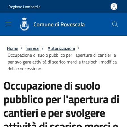
Salta al contenuto principale
Skip to footer content
Regione Lombardia
Comune di Rovescala
Briciole di pane
Home
/
Servizi
/
Autorizzazioni
/
Occupazione di suolo pubblico per l'apertura di cantieri e
per svolgere attività di scarico merci e traslochi: modifica
della concessione
Occupazione di suolo
pubblico per l'apertura di
cantieri e per svolgere
attività di scarico merci e